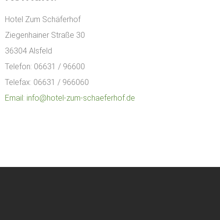
Hotel Zum Schäferhof
Ziegenhainer Straße 30
36304 Alsfeld
Telefon: 06631 / 96600
Telefax: 06631 / 966060
Email: info@hotel-zum-schaeferhof.de